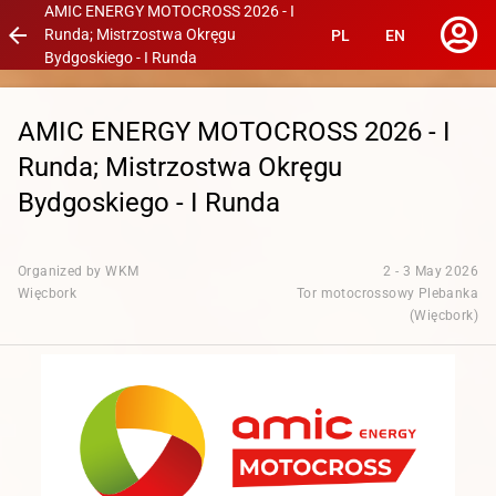
AMIC ENERGY MOTOCROSS 2026 - I
arrow_back
Runda; Mistrzostwa Okręgu
PL
EN
Bydgoskiego - I Runda
AMIC ENERGY MOTOCROSS 2026 - I
Runda; Mistrzostwa Okręgu
Bydgoskiego - I Runda
Organized by WKM
2 - 3 May 2026
Więcbork
Tor motocrossowy Plebanka
(Więcbork)