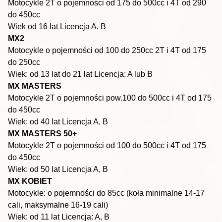
Motocykle 2T o pojemności od 175 do 500cc i 4T od 290
do 450cc
Wiek od 16 lat
Licencja A, B
MX2
Motocykle o pojemności od 100 do 250cc 2T i 4T od 175
do 250cc
Wiek: od 13 lat do 21 lat Licencja: A lub B
MX MASTERS
Motocykle 2T o
pojemności pow.100 do 500cc i 4T od 175
do 450cc
Wiek: od 40 lat
Licencja A, B
MX MASTERS 50+
Motocykle 2T o pojemności od 100 do
500cc
i 4T od 175
do 450cc
Wiek: od 50 lat
Licencja A, B
MX KOBIET
Motocykle: o pojemności do 85cc (koła minimalne 14
-
17
cali, maksymalne 16
-
19 cali)
Wiek: od 11 l
at
Licencja: A, B