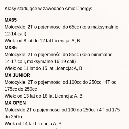
Klasy startujące w zawodach
Amic Energy
:
MX65
Motocykle: 2T o pojemnoś
ci
do 65cc (koła maksyma
lnie
12
-
14 cali)
Wiek: od 8 lat do 12 lat
Lic
encja: A, B
MX85
Motocykle: 2T o pojemności do 85cc (koła minimalne
14
-
17 cali, maksymalne 16
-
19 cali)
Wiek: od 11 lat do 15 lat
Licencja: A, B
MX
JUNIOR
Motocykle: 2T o po
jem
ności od 100cc do 250cc i 4T od
175cc do 250cc
Wiek: od 13 lat do 18
lat
Licencja: A, B
MX OPEN
Motocykle 2T o pojemności od 100 do 250cc i 4T od 175
do 250cc
Wiek od 14 lat
Licencja A, B