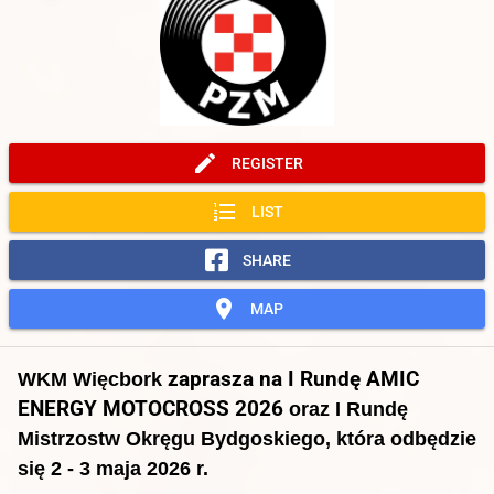
create
REGISTER
format_list_numbered
LIST
SHARE
location_on
MAP
zaprasza na I Rundę AMIC
WKM Więcbork
ENERGY MOTOCROSS 2026
oraz I Rundę
Mistrzostw Okręgu Bydgoskiego,
która odbędzie
się 2 - 3 maja 2026 r.